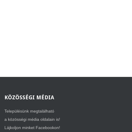
KÖZÖSSÉGI
MÉDIA
Településünk megtalálható
a közösségi média oldalain is!
Lájkoljon minket Facebookon!