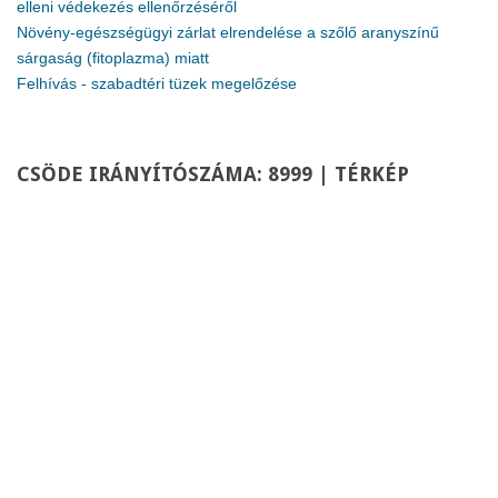
elleni védekezés ellenőrzéséről
Növény-egészségügyi zárlat elrendelése a szőlő aranyszínű
sárgaság (fitoplazma) miatt
Felhívás - szabadtéri tüzek megelőzése
CSÖDE
IRÁNYÍTÓSZÁMA: 8999 | TÉRKÉP