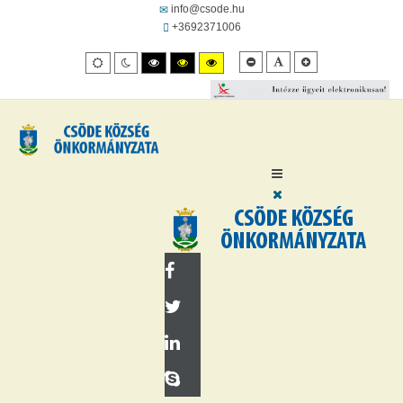
info@csode.hu
+3692371006
Kisebb
Alapértelmezett
Kisebb
Alapértelmezett
Éjszakai
Nagy
Nagy
Nagy
betűméret
betűméret
betűméret
mód
mód
felbontású
felbontásút
felbontású
fekete/fehér
fekete/sárga
sárga/fekete
mód.
mód.
mód.