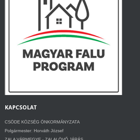
KAPCSOLAT
CSÖDE KÖZSÉG ÖNKORMÁNYZATA
Polgármester: Horváth József
ZALA VÁRMEGYE - ZALALÖVŐ JÁRÁS