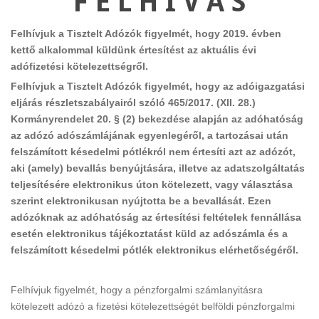
F E L H Í V Á S
Felhívjuk a Tisztelt Adózók figyelmét, hogy 2019. évben
kettő alkalommal küldünk értesítést az aktuális évi
adófizetési kötelezettségről.
Felhívjuk a Tisztelt Adózók figyelmét, hogy az adóigazgatási
eljárás részletszabályairól szóló 465/2017. (XII. 28.)
Kormányrendelet 20. § (2) bekezdése alapján az adóhatóság
az adózó adószámlájának egyenlegéről, a tartozásai után
felszámított késedelmi pótlékról nem értesíti azt az adózót,
aki (amely) bevallás benyújtására, illetve az adatszolgáltatás
teljesítésére elektronikus úton kötelezett, vagy választása
szerint elektronikusan nyújtotta be a bevallását. Ezen
adózóknak az adóhatóság az értesítési feltételek fennállása
esetén elektronikus tájékoztatást küld az adószámla és a
felszámított késedelmi pótlék elektronikus elérhetőségéről.
Felhívjuk figyelmét, hogy a pénzforgalmi számlanyitásra
kötelezett adózó a fizetési kötelezettségét belföldi pénzforgalmi