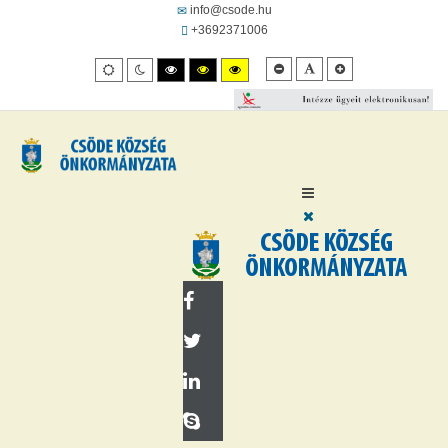
info@csode.hu
+3692371006
Kisebb
Alapértelmezett
Kisebb
Alapértelmezett
Éjszakai
Nagy
Nagy
Nagy
betűméret
betűméret
betűméret
mód
mód
felbontású
felbontásút
felbontású
fekete/fehér
fekete/sárga
sárga/fekete
mód.
mód.
mód.