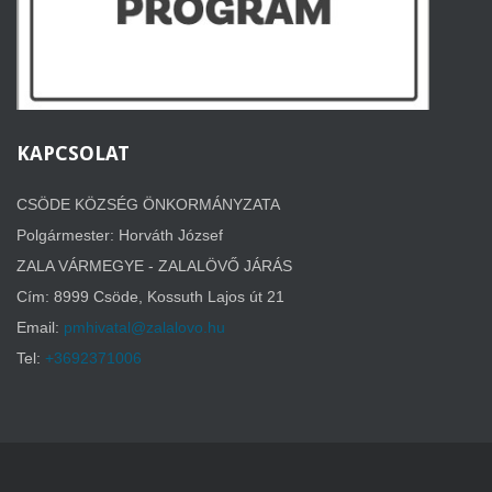
KAPCSOLAT
CSÖDE KÖZSÉG ÖNKORMÁNYZATA
Polgármester: Horváth József
ZALA VÁRMEGYE - ZALALÖVŐ JÁRÁS
Cím: 8999 Csöde,
Kossuth Lajos út 21
Email:
pmhivatal@zalalovo.hu
Tel:
+3692371006