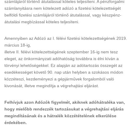
számlájáról történő átutalással köteles teljesíteni. A pénzforgalmi
számlanyitásra nem kötelezett adózó a fizetési kötelezettségét
belföldi fizetési számlájáról történő átutalással, vagy készpénz-
átutalási megbízással köteles teljesíteni.
Amennyiben az Adózó az I. félévi fizetési kötelezettségének 2019.
március 18-ig,
illetve II. félévi kötelezettségének szeptember 16-ig nem tesz
eleget, az önkormányzati adóhatóság továbbra is élni kíván a
törvényi lehetőségekkel. Ez alapján az adótartozás összegét az
esedékességet követő 90. nap után helyben a szokásos módon
közzéteszi, kezdeményezi a gépjárművek forgalomból való
kivonását, illetve megindítja a végrehajtási eljárást.
Felhívjuk azon Adózók figyelmét, akiknek adóhátraléka van,
hogy mielőbb rendezzék tartozásukat a végrehajtási eljárás
megindításának és a hátralék közzétételének elkerülése
érdekében.