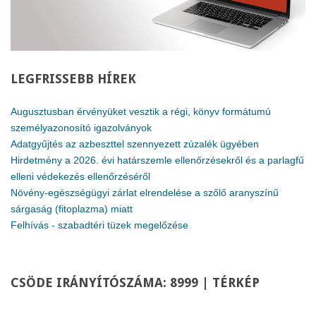
LEGFRISSEBB
HÍREK
Augusztusban érvényüket vesztik a régi, könyv formátumú
személyazonosító igazolványok
Adatgyűjtés az azbeszttel szennyezett zúzalék ügyében
Hirdetmény a 2026. évi határszemle ellenőrzésekről és a parlagfű
elleni védekezés ellenőrzéséről
Növény-egészségügyi zárlat elrendelése a szőlő aranyszínű
sárgaság (fitoplazma) miatt
Felhívás - szabadtéri tüzek megelőzése
CSÖDE
IRÁNYÍTÓSZÁMA: 8999 | TÉRKÉP