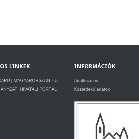
OS
LINKEK
INFORMÁCIÓK
KAPU | MAGYARORSZAG.HU
Adatkezelés
NYZATI HIVATALI PORTÁL
Közérdekű adatok