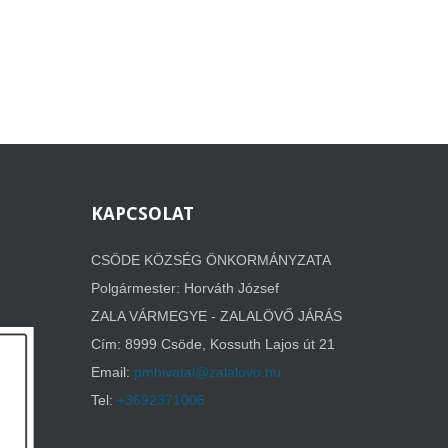
KAPCSOLAT
CSÖDE KÖZSÉG ÖNKORMÁNYZATA
Polgármester: Horváth József
ZALA VÁRMEGYE - ZALALÖVŐ JÁRÁS
Cím: 8999 Csöde,
Kossuth Lajos út 21
Email:
pmhivatal@zalalovo.hu
Tel:
+3692371006