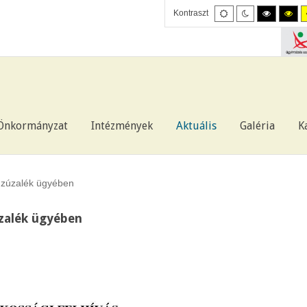
Alapértelmezett
Éjszakai
Nagy
Nag
Kontraszt
mód
mód
felbontás
felb
fekete/feh
fek
mód.
mód
Önkormányzat
Intézmények
Aktuális
Galéria
K
t zúzalék ügyében
úzalék ügyében