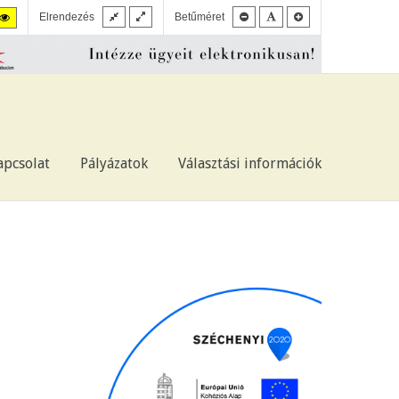
Alapértelmezett
Nyújtott
Kisebb
Alapértelmezett
Kisebb
y
Nagy
Elrendezés
Betűméret
elrendezés
elrendezés
betűméret
betűméret
betűméret
ú
ontásút
felbontású
ér
ete/sárga
sárga/fekete
.
mód.
apcsolat
Pályázatok
Választási információk