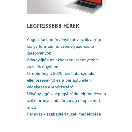
LEGFRISSEBB
HÍREK
Augusztusban érvényüket vesztik a régi,
könyv formátumú személyazonosító
igazolványok
Adatgyűjtés az azbeszttel szennyezett
zúzalék ügyében
Hirdetmény a 2026. évi határszemle
ellenőrzésekről és a parlagfű elleni
védekezés ellenőrzéséről
Növény-egészségügyi zárlat elrendelése a
szőlő aranyszínű sárgaság (fitoplazma)
miatt
Felhívás - szabadtéri tüzek megelőzése