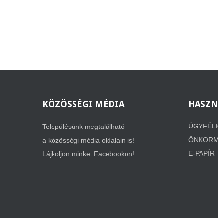
KÖZÖSSÉGI
MÉDIA
HASZN
ÜGYFÉL
Településünk megtalálható
ÖNKORMÁ
a közösségi média oldalain is!
E-PAPÍR
Lájkoljon minket Facebookon!