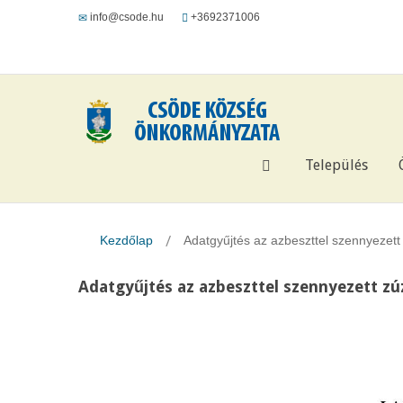
info@csode.hu
+3692371006
Település
Kezdőlap
Adatgyűjtés az azbeszttel szennyezet
Adatgyűjtés az azbeszttel szennyezett z