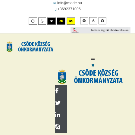
info@csode.hu
+3692371006
Kisebb
Alapértelmezett
Kisebb
Alapértelmezett
Éjszakai
Nagy
Nagy
Nagy
betűméret
betűméret
betűméret
mód
mód
felbontású
felbontásút
felbontású
fekete/fehér
fekete/sárga
sárga/fekete
mód.
mód.
mód.