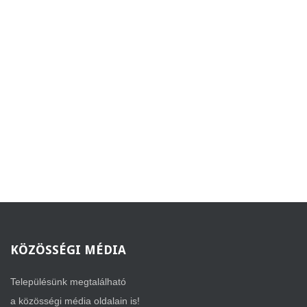
KÖZÖSSÉGI
MÉDIA
Településünk megtalálható
a közösségi média oldalain is!