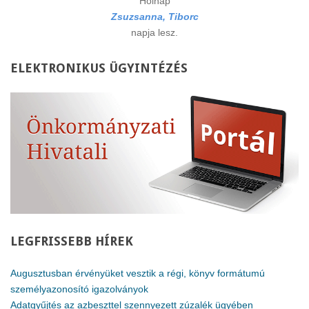
Holnap
Zsuzsanna, Tiborc
napja lesz.
ELEKTRONIKUS
ÜGYINTÉZÉS
LEGFRISSEBB
HÍREK
Augusztusban érvényüket vesztik a régi, könyv formátumú
személyazonosító igazolványok
Adatgyűjtés az azbeszttel szennyezett zúzalék ügyében